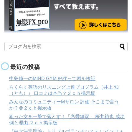
最近の投稿
中島修一のMIND GYM 好評って噂を検証
らくらく英語のリスニング上達プログラム（井上 知
（とも）） 口コミは本当？２ｃｈ掲示板
みんなのコミュニティーMサロン 評価 そこまで言う
か？＠２ｃｈ掲示板
狙った女を一撃で落とす！「恋愛無双」 桜井裕也 成功
例と理由 ２ｃｈ掲示板
『中穴決定理論』トリプルボランチシステム インフォ