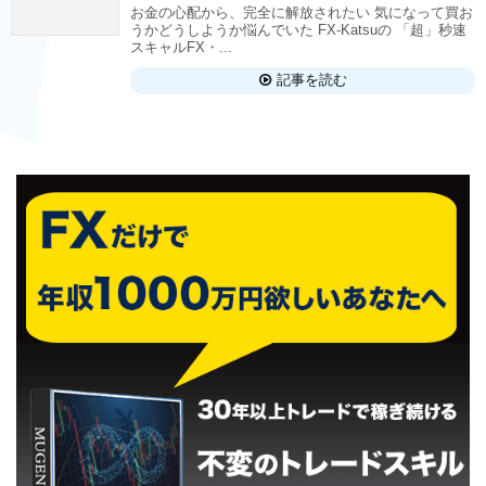
お金の心配から、完全に解放されたい 気になって買お
うかどうしようか悩んでいた FX-Katsuの 「超」秒速
スキャルFX・...
記事を読む