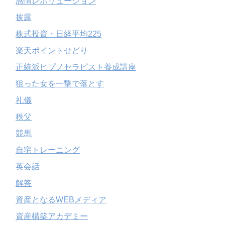
感情レボリューション
披露
株式投資・日経平均225
楽天ポイントせどり
正統派ヒプノセラピスト養成講座
狙った女を一撃で落とす
礼儀
秩父
競馬
自宅トレーニング
英会話
解答
資産となるWEBメディア
資産構築アカデミー