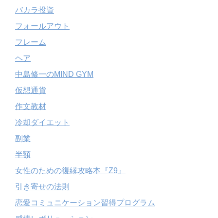
バカラ投資
フォールアウト
フレーム
ヘア
中島修一のMIND GYM
仮想通貨
作文教材
冷却ダイエット
副業
半額
女性のための復縁攻略本『Z9』
引き寄せの法則
恋愛コミュニケーション習得プログラム