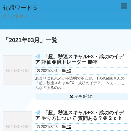
旬感ワード５
菜々の旬感ワード
「
2021年03月
」
一覧
「超」秒速スキャルFX・成功のイデ
ア 評価＠億トレーダー 勝率
2021/3/31
FX
あまりにも未来が不透明で不安定。 FX-Katsuさんの
「超」秒速スキャルFX・成功のイデア。 へぇ～、こ
んなのあるのね...
記事を読む
「超」秒速スキャルFX・成功のイデ
ア やり方について 質問ある？＠２ｃｈ
2021/3/23
FX