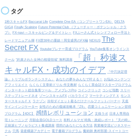
タグ
1秒スキャルFX
Baccarat Life
Complete One EA（コンプリートワンEA）
DELTA
GIGA
Finally Scalping
Future Potential Club （フューチャー・ポテンシャル・クラ
ブ）
FX-navi ～スキャルピング＆デイトレ～
FXぷーさん式トレンドフォロー手法ト
The
レードマニュアル輝
FX歴38年の重鎮！岡安盛男のFX極
NEXUS
Secret FX
Youtubeプレナー育成プログラム
YouTube集客オンラインス
「超」秒速ス
クール
”約束された女神の相場領域” 無料講座
キャルFX・成功のイデア
『中穴決定理
論』トリプルボランチシステム」
あなたの夢をみんなで叶える！
お悩みコンテンツ
アフィリエイト
らくらく文章術ドリル 作文教材
らくらく英会話マスタープログラム
インターネット総合集客ツール アメプレスPro
コインクリック
コンピ指数
スリー
ステップトレードネオ
ゾーンスキャルFX
バカラライフ
マーケティングＦＸ
モンス
タースキャルＦＸ
ラクゾン
冷却ダイエット着るだけクールファットバーナー
天底
サインインジケーター
女性のための復縁攻略本『Z9』
恋愛コミュニケーション習得
感情レボリューション
プログラム【4DC】
文殊ラボ
日本人専用自
宅トレーニング
月額会員GOLDコース
有料メルマガ 時鳥・政経レポート『天の時』
正統派ヒプノセラピスト養成講座
理想のあなたになる方法
異業種交流ビジネスサー
クル
穴馬
資産構築アカデミー
電子書籍プログラム
魔術師 奥村部屋-スイートコー