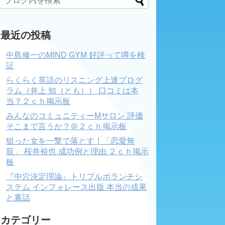
最近の投稿
中島修一のMIND GYM 好評って噂を検
証
らくらく英語のリスニング上達プログ
ラム（井上 知（とも）） 口コミは本
当？２ｃｈ掲示板
みんなのコミュニティーMサロン 評価
そこまで言うか？＠２ｃｈ掲示板
狙った女を一撃で落とす！「恋愛無
双」 桜井裕也 成功例と理由 ２ｃｈ掲示
板
『中穴決定理論』トリプルボランチシ
ステム インフォレース出版 本当の成果
と裏話
カテゴリー