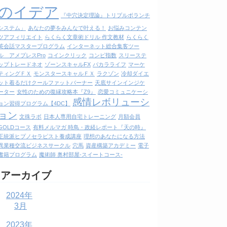
のイデア
『中穴決定理論』トリプルボランチ
システム」
あなたの夢をみんなで叶える！
お悩みコンテン
ツアフィリエイト
らくらく文章術ドリル 作文教材
らくらく
英会話マスタープログラム
インターネット総合集客ツー
ル アメプレスPro
コインクリック
コンピ指数
スリーステ
ップトレードネオ
ゾーンスキャルFX
バカラライフ
マーケ
ティングＦＸ
モンスタースキャルＦＸ
ラクゾン
冷却ダイエ
ット着るだけクールファットバーナー
天底サインインジケ
ーター
女性のための復縁攻略本『Z9』
恋愛コミュニケーシ
感情レボリューシ
ョン習得プログラム【4DC】
ョン
文殊ラボ
日本人専用自宅トレーニング
月額会員
GOLDコース
有料メルマガ 時鳥・政経レポート『天の時』
正統派ヒプノセラピスト養成講座
理想のあなたになる方法
異業種交流ビジネスサークル
穴馬
資産構築アカデミー
電子
書籍プログラム
魔術師 奥村部屋-スイートコース-
アーカイブ
2024年
3月
2023年