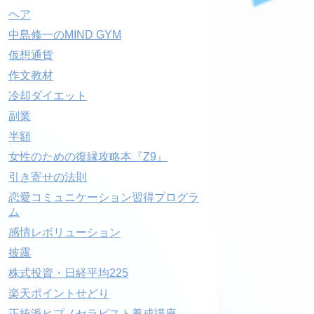
ヘア
中島修一のMIND GYM
仮想通貨
作文教材
冷却ダイエット
副業
半額
女性のための復縁攻略本『Z9』
引き寄せの法則
恋愛コミュニケーション習得プログラ
ム
感情レボリューション
披露
株式投資・日経平均225
楽天ポイントせどり
正統派ヒプノセラピスト養成講座