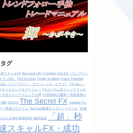
タグ
1秒スキャルFX
Baccarat Life
Complete One EA（コンプリー
トワンEA）
DELTA GIGA
Finally Scalping
Future Potential
Club （フューチャー・ポテンシャル・クラブ）
FX-navi ～
スキャルピング＆デイトレ～
FXぷーさん式トレンドフォロ
ー手法トレードマニュアル輝
FX歴38年の重鎮！岡安盛男の
The Secret FX
FX極
NEXUS
Youtubeプレ
ナー育成プログラム
YouTube集客オンラインスクール
”約束
「超」秒
された女神の相場領域” 無料講座
速スキャルFX・成功