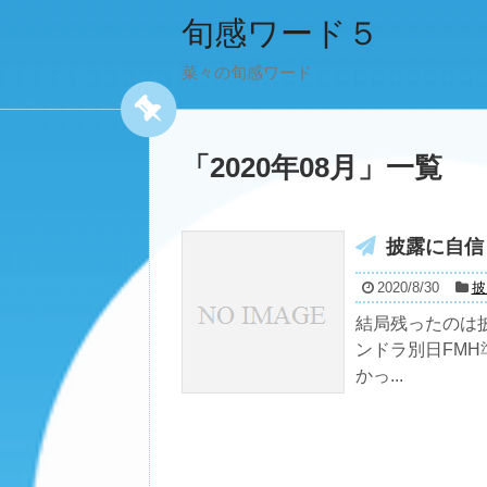
旬感ワード５
菜々の旬感ワード
「
2020年08月
」
一覧
披露に自信
2020/8/30
披
結局残ったのは披
ンドラ別日FM
かっ...